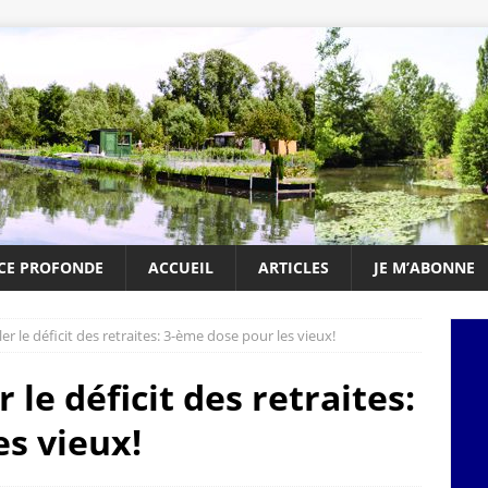
NCE PROFONDE
ACCUEIL
ARTICLES
JE M’ABONNE
r le déficit des retraites: 3-ème dose pour les vieux!
le déficit des retraites:
es vieux!