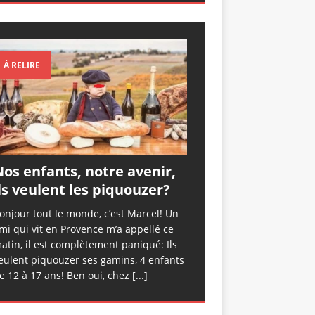
À RELIRE
os enfants, notre avenir,
ls veulent les piquouzer?
onjour tout le monde, c’est Marcel! Un
mi qui vit en Provence m’a appellé ce
atin, il est complètement paniqué: Ils
eulent piquouzer ses gamins, 4 enfants
e 12 à 17 ans! Ben oui, chez
[...]