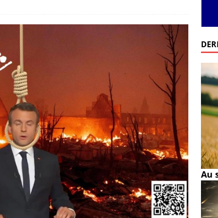
DER
Au 