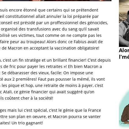
e suis encore étonné que certains qui se prétendent
il constitutionnel allait annuler la loi préparée par
onseil est présidé par un proffessionnel des génocides,
r organisé des transfusions avec du sang qu’il savait
bilisé ses victimes, tout comme on ne compte pas les
 faire peur au troupeau! Alors donc ce Fabius avait de
 de Macron en acceptant la vaccination obligatoire!
Alo
l’mé
c’est un fin stratège et un brillant financier! C’est depuis
 de fric pour payer les retraites »! Eh bien Macron a
 Se débarasser des vieux, facile: On impose une
té aux 2 premières! Faut pas pousser la mémé, ils vont
 les pique et hop, une retraite de moins à payer, c’est
c Atali, ce génie financier qui avait suggéré qu’on
ls coûtent cher à la société!
ges mais lui c’est spécial, c’est le génie que la France
ttre son plan en oeuvre, et Macron pourra se vanter
raites! Un trio gagnant!