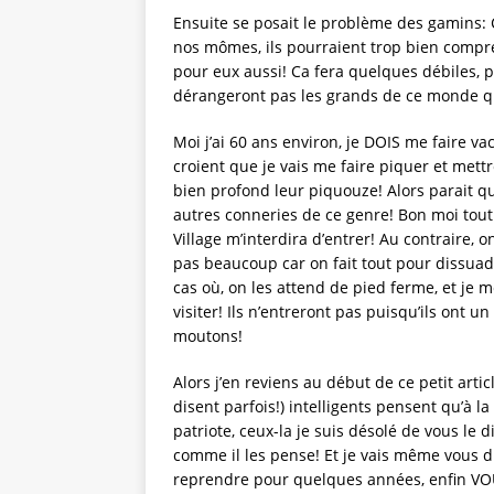
Ensuite se posait le problème des gamins: C’
nos mômes, ils pourraient trop bien compre
pour eux aussi! Ca fera quelques débiles,
dérangeront pas les grands de ce monde qui,
Moi j’ai 60 ans environ, je DOIS me faire vac
croient que je vais me faire piquer et mettr
bien profond leur piquouze! Alors parait que
autres conneries de ce genre! Bon moi tout
Village m’interdira d’entrer! Au contraire, 
pas beaucoup car on fait tout pour dissuad
cas où, on les attend de pied ferme, et je 
visiter! Ils n’entreront pas puisqu’ils ont 
moutons!
Alors j’en reviens au début de ce petit arti
disent parfois!) intelligents pensent qu’à l
patriote, ceux-la je suis désolé de vous le d
comme il les pense! Et je vais même vous dire
reprendre pour quelques années, enfin VOUS