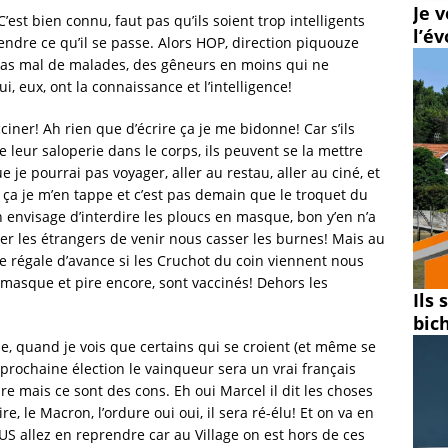
Je v
est bien connu, faut pas qu’ils soient trop intelligents
l’é
ndre ce qu’il se passe. Alors HOP, direction piquouze
 pas mal de malades, des gêneurs en moins qui ne
 eux, ont la connaissance et l’intelligence!
ciner! Ah rien que d’écrire ça je me bidonne! Car s’ils
e leur saloperie dans le corps, ils peuvent se la mettre
 je pourrai pas voyager, aller au restau, aller au ciné, et
 ça je m’en tappe et c’est pas demain que le troquet du
on envisage d’interdire les ploucs en masque, bon y’en n’a
er les étrangers de venir nous casser les burnes! Mais au
me régale d’avance si les Cruchot du coin viennent nous
un masque et pire encore, sont vaccinés! Dehors les
Ils
bic
cle, quand je vois que certains qui se croient (et même se
a prochaine élection le vainqueur sera un vrai français
ire mais ce sont des cons. Eh oui Marcel il dit les choses
, le Macron, l’ordure oui oui, il sera ré-élu! Et on va en
 allez en reprendre car au Village on est hors de ces