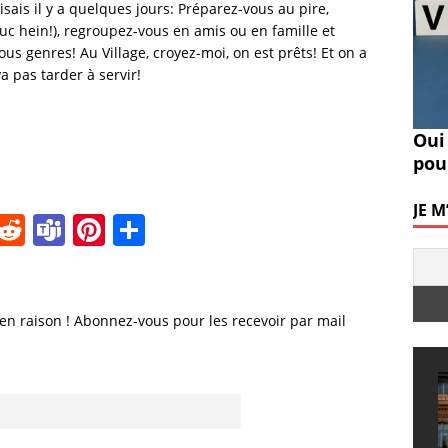
isais il y a quelques jours: Préparez-vous au pire,
uc hein!), regroupez-vous en amis ou en famille et
us genres! Au Village, croyez-moi, on est prêts! Et on a
 pas tarder à servir!
Oui
pou
JE 
i
R
T
Pi
P
n
e
e
n
a
k
d
a
te
rt
e
di
m
re
a
en raison ! Abonnez-vous pour les recevoir par mail
I
t
s
st
g
n
er