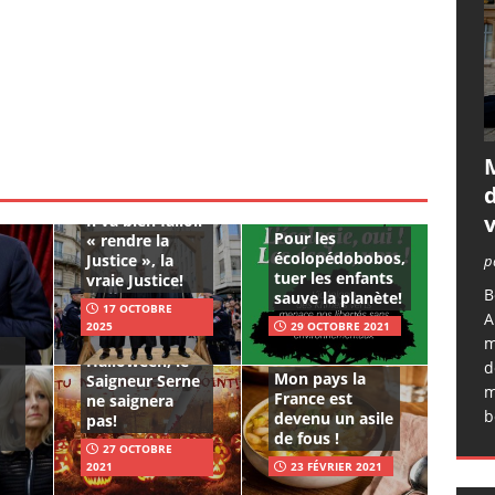
d
v
Il va bien falloir
Pour les
« rendre la
écolopédobobos,
Justice », la
p
tuer les enfants
vraie Justice!
B
sauve la planète!
17 OCTOBRE
A
2025
29 OCTOBRE 2021
Pour
m
Halloween, le
d
Mon pays la
Saigneur Serne
m
France est
ne saignera
b
devenu un asile
pas!
de fous !
27 OCTOBRE
2021
23 FÉVRIER 2021