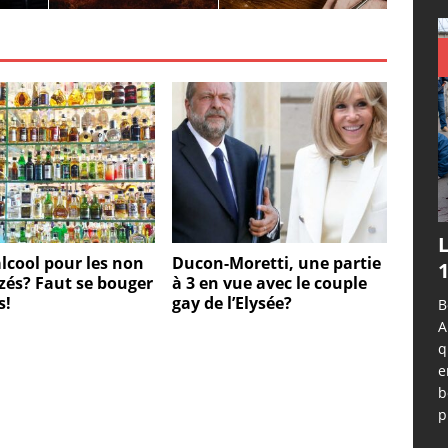
L
alcool pour les non
Ducon-Moretti, une partie
1
és? Faut se bouger
à 3 en vue avec le couple
s!
gay de l’Elysée?
B
A
q
e
b
p