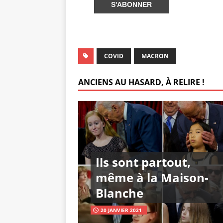
k
COVID
MACRON
ANCIENS AU HASARD, À RELIRE !
Ils sont partout,
même à la Maison-
Blanche
20 JANVIER 2021