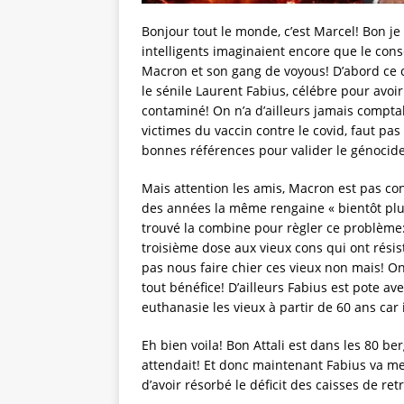
Bonjour tout le monde, c’est Marcel! Bon j
intelligents imaginaient encore que le conse
Macron et son gang de voyous! D’abord ce c
le sénile Laurent Fabius, célébre pour avoi
contaminé! On n’a d’ailleurs jamais compta
victimes du vaccin contre le covid, faut pas
bonnes références pour valider le génocide
Mais attention les amis, Macron est pas con, 
des années la même rengaine « bientôt plus
trouvé la combine pour règler ce problème:
troisième dose aux vieux cons qui ont résis
pas nous faire chier ces vieux non mais! On
tout bénéfice! D’ailleurs Fabius est pote ave
euthanasie les vieux à partir de 60 ans car i
Eh bien voila! Bon Attali est dans les 80 ber
attendait! Et donc maintenant Fabius va me
d’avoir résorbé le déficit des caisses de ret