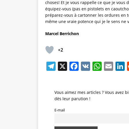
choses! Et je vous rappelle ce que je vous d
équipez-vous (pas en pistolets en caoutcho
préparez-vous à cartonner les ordures en to
même une vraie potence qui je le sens ne va
Marcel Berrichon
+2
T
X
F
V
W
E
L
el
a
K
h
m
e
c
at
ai
gr
e
s
l
Vous aimez mes articles ? Vous avez bi
dès leur parution !
a
b
A
d
m
o
p
E-mail
o
p