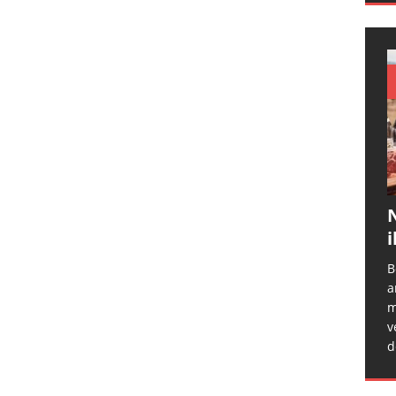
N
i
B
a
m
v
d