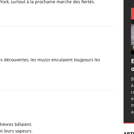
York, surtout à la prochaine marche des fiertés.
E
des découvertes, les muzzs enculaient toujpours les
o
B
A
c
é
m
a
chèvres bêlaient.
nt leurs vapeurs.