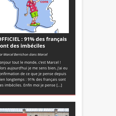
FFICIEL : 91% des français
sont des imbéciles
ar Marcel Berrichon dans Marcel
onjour tout le monde, c’est Marcel !
lors aujourd’hui je me sens bien, j’ai eu
onfirmation de ce que je pense depuis
ien longtemps : 91% des français sont
es imbéciles. Enfin moi je pense
[...]