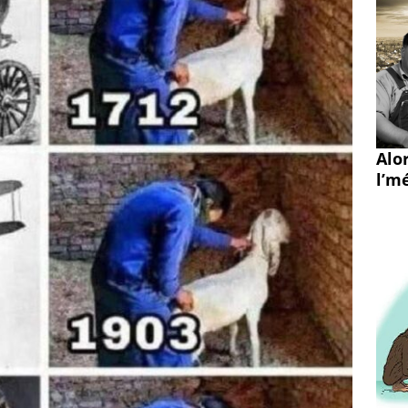
Alo
l’mé