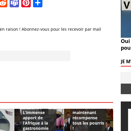
i
R
T
Pi
P
n
e
e
n
a
k
d
a
te
rt
e
di
m
re
a
en raison ! Abonnez-vous pour les recevoir par mail
I
t
s
st
g
Oui
n
er
pou
JE 
Pleure pas
Sarko, la
Légion
d’Honneur
L’immense
maintenant
apport de
récompense
l’Afrique à la
tous les pourris
gastronomie
!