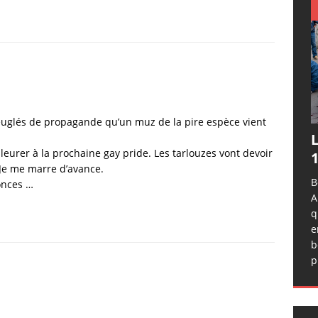
veuglés de propagande qu’un muz de la pire espèce vient
L
urer à la prochaine gay pride. Les tarlouzes vont devoir
1
! Je me marre d’avance.
B
onces …
A
q
e
b
p