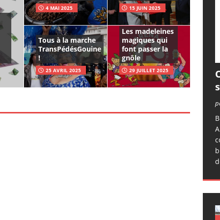
4 MAI 2025
15 JUIN 2025
Les madeleines
Tous à la marche
magiques qui
TransPédésGouine
font passer la
!
gnôle
25 AVRIL 2025
29 JUILLET 2025
O
p
B
A
c
b
d