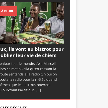
À RELIRE
ux, ils vont au bistrot pour
ublier leur vie de chien!
onjour tout le monde, c’est Marcel!
lors ce matin voilà qu’en cassant la
roûte j’entends à la radio (Eh oui on
coute la radio pour la météo quand-
ême!) que les bistrots rouvrent
ujourd’hui! Parait que
[...]