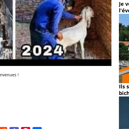
Je v
l’é
envenues !
Ils
bic