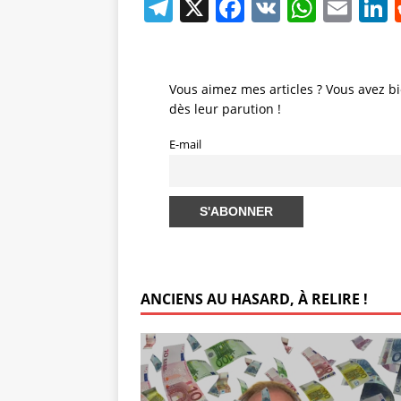
T
X
F
V
W
E
L
el
a
K
h
m
e
c
at
ai
gr
e
s
l
Vous aimez mes articles ? Vous avez bi
dès leur parution !
a
b
A
d
m
o
p
E-mail
o
p
k
ANCIENS AU HASARD, À RELIRE !