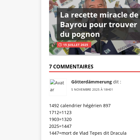
La recette miracle de
Bayrou pour trouver
du pognon
15 JUILLET 2025
7 COMMENTAIRES
Götterdämmerung
dit :
5 NOVEMBRE 2025 À 18H01
1492 calendrier hégérien 897
1712=1123
1903=1320
2025=1447
1447=mort de Vlad Tepes dit Dracula