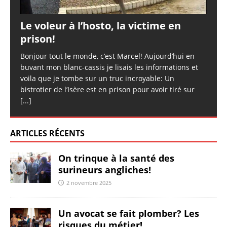
Le voleur à l’hosto, la victime en
prison!
Bonjour tout le monde, c’est Marcel! Aujourd’hui en
buvant mon blanc-cassis je lisais les informations et
voila que je tombe sur un truc incroyable: Un
bistrotier de l’Isère est en prison pour avoir tiré sur
[...]
ARTICLES RÉCENTS
On trinque à la santé des
surineurs angliches!
2 novembre 2025
Un avocat se fait plomber? Les
risques du métier!