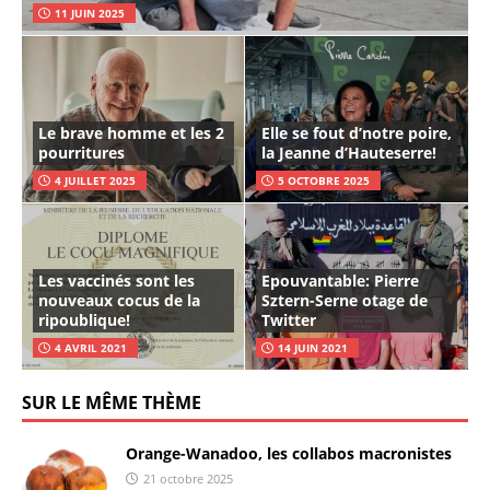
11 JUIN 2025
Le brave homme et les 2
Elle se fout d’notre poire,
pourritures
la Jeanne d’Hauteserre!
4 JUILLET 2025
5 OCTOBRE 2025
Les vaccinés sont les
Epouvantable: Pierre
nouveaux cocus de la
Sztern-Serne otage de
ripoublique!
Twitter
4 AVRIL 2021
14 JUIN 2021
SUR LE MÊME THÈME
Orange-Wanadoo, les collabos macronistes
21 octobre 2025