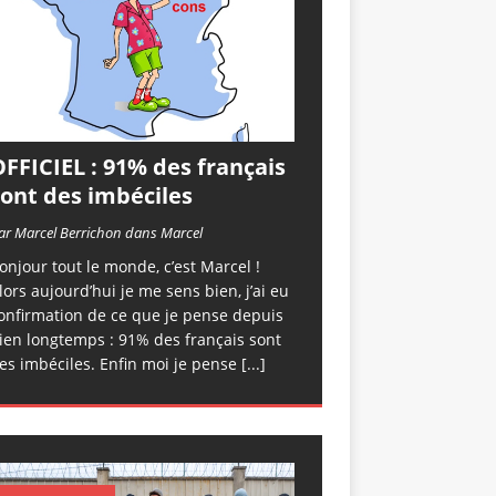
FFICIEL : 91% des français
sont des imbéciles
ar Marcel Berrichon dans Marcel
onjour tout le monde, c’est Marcel !
lors aujourd’hui je me sens bien, j’ai eu
onfirmation de ce que je pense depuis
ien longtemps : 91% des français sont
es imbéciles. Enfin moi je pense
[...]