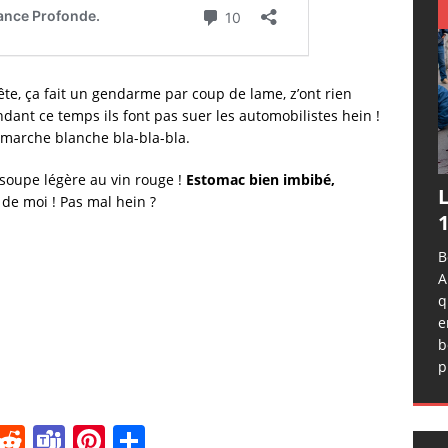
e, ça fait un gendarme par coup de lame, z’ont rien
dant ce temps ils font pas suer les automobilistes hein !
e marche blanche bla-bla-bla.
r soupe légère au vin rouge !
Estomac bien imbibé,
L
t de moi ! Pas mal hein ?
1
B
A
q
e
b
p
i
R
T
Pi
P