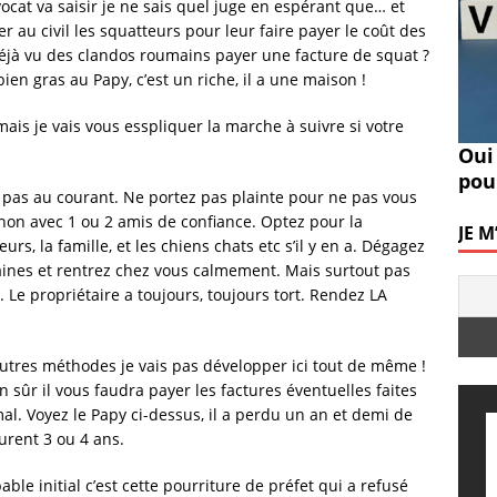
vocat va saisir je ne sais quel juge en espérant que… et
r au civil les squatteurs pour leur faire payer le coût des
 déjà vu des clandos roumains payer une facture de squat ?
en gras au Papy, c’est un riche, il a une maison !
, mais je vais vous esspliquer la marche à suivre si votre
Oui
pou
s pas au courant. Ne portez pas plainte pour ne pas vous
inon avec 1 ou 2 amis de confiance. Optez pour la
JE 
s, la famille, et les chiens chats etc s’il y en a. Dégagez
maines et rentrez chez vous calmement. Mais surtout pas
. Le propriétaire a toujours, toujours tort. Rendez LA
 d’autres méthodes je vais pas développer ici tout de même !
n sûr il vous faudra payer les factures éventuelles faites
al. Voyez le Papy ci-dessus, il a perdu un an et demi de
durent 3 ou 4 ans.
able initial c’est cette pourriture de préfet qui a refusé