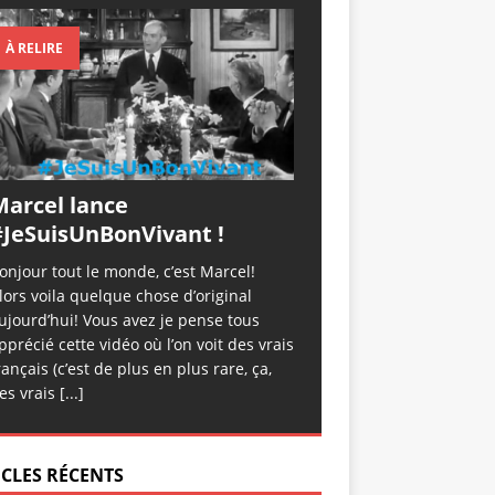
À RELIRE
Marcel lance
#JeSuisUnBonVivant !
onjour tout le monde, c’est Marcel!
lors voila quelque chose d’original
ujourd’hui! Vous avez je pense tous
pprécié cette vidéo où l’on voit des vrais
rançais (c’est de plus en plus rare, ça,
es vrais
[...]
ICLES RÉCENTS