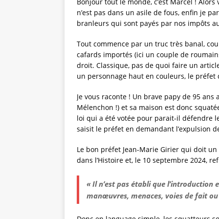
Bonjour tout le monde, c’est Marcel ! Alors
n’est pas dans un asile de fous, enfin je pa
branleurs qui sont payés par nos impôts au
Tout commence par un truc très banal, cour
cafards importés (ici un couple de roumain
droit. Classique, pas de quoi faire un articl
un personnage haut en couleurs, le préfet 
Je vous raconte ! Un brave papy de 95 ans 
Mélenchon !) et sa maison est donc squaté
loi qui a été votée pour parait-il défendre l
saisit le préfet en demandant l’expulsion d
Le bon préfet Jean-Marie Girier qui doit un
dans l’Histoire et, le 10 septembre 2024, re
« Il n’est pas établi que l’introduction 
manœuvres, menaces, voies de fait ou 
Donc en language simple, les squatteurs son