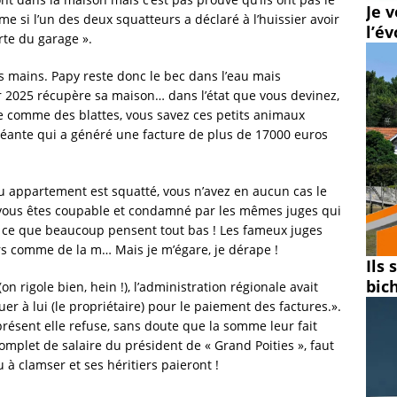
Je v
me si l’un des deux squatteurs a déclaré à l’huissier avoir
l’é
rte du garage ».
es mains. Papy reste donc le bec dans l’eau mais
r 2025 récupère sa maison… dans l’état que vous devinez,
e comme des blattes, vous savez ces petits animaux
géante qui a généré une facture de plus de 17000 euros
ou appartement est squatté, vous n’avez en aucun cas le
on vous êtes coupable et condamné par les mêmes juges qui
 ce que beaucoup pensent tout bas ! Les fameux juges
irs comme de la m… Mais je m’égare, je dérape !
Ils
bic
n rigole bien, hein !), l’administration régionale avait
r à lui (le propriétaire) pour le paiement des factures.».
résent elle refuse, sans doute que la somme leur fait
omplet de salaire du président de « Grand Poities », faut
 à clamser et ses héritiers paieront !