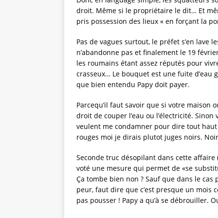
droit. Même si le propriétaire le dit… Et mê
pris possession des lieux « en forçant la po
Pas de vagues surtout, le préfet s’en lave l
n’abandonne pas et finalement le 19 févrie
les roumains étant assez réputés pour vivr
crasseux… Le bouquet est une fuite d’eau 
que bien entendu Papy doit payer.
Parcequ’il faut savoir que si votre maison 
droit de couper l’eau ou l’électricité. Sin
veulent me condamner pour dire tout haut
rouges moi je dirais plutot juges noirs. No
Seconde truc désopilant dans cette affaire (o
voté une mesure qui permet de «se substitue
Ça tombe bien non ? Sauf que dans le cas p
peur, faut dire que c’est presque un mois c
pas pousser ! Papy a qu’à se débrouiller. Ou