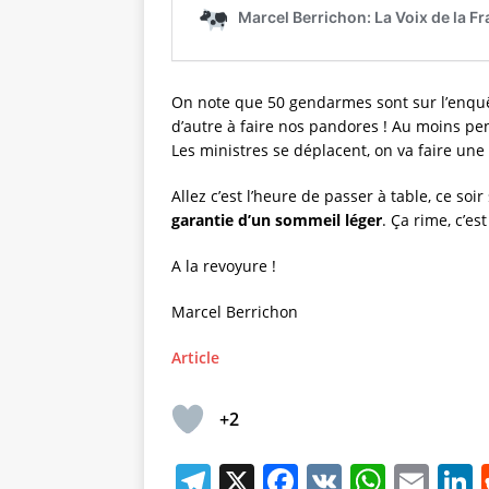
On note que 50 gendarmes sont sur l’enquêt
d’autre à faire nos pandores ! Au moins pen
Les ministres se déplacent, on va faire un
Allez c’est l’heure de passer à table, ce soi
garantie d’un sommeil léger
. Ça rime, c’es
A la revoyure !
Marcel Berrichon
Article
+2
T
X
F
V
W
E
L