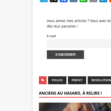
el
a
K
h
m
e
c
at
ai
gr
e
s
l
Vous aimez mes articles ? Vous avez bi
dès leur parution !
a
b
A
d
m
o
p
E-mail
o
p
k
POLICE
PREFET
REVOLUTIO
ANCIENS AU HASARD, À RELIRE !