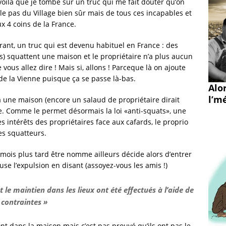
 voila que je tombe sur un truc qui me fait douter qu’on
rle pas du Village bien sûr mais de tous ces incapables et
x 4 coins de la France.
ant, un truc qui est devenu habituel en France : des
s) squattent une maison et le propriétaire n’a plus aucun
e vous allez dire ! Mais si, allons ! Parceque là on ajoute
de la Vienne puisque ça se passe là-bas.
Alo
l’mé
a une maison (encore un salaud de propriétaire dirait
e. Comme le permet désormais la loi «anti-squats», une
es intérêts des propriétaires face aux cafards, le proprio
es squatteurs.
 mois plus tard être nomme ailleurs décide alors d’entrer
fuse l’expulsion en disant (assoyez-vous les amis !)
et le maintien dans les lieux ont été effectués à l’aide de
contraintes »
t dans la maison mais c’est pas prouvé qu’ils ont pas le