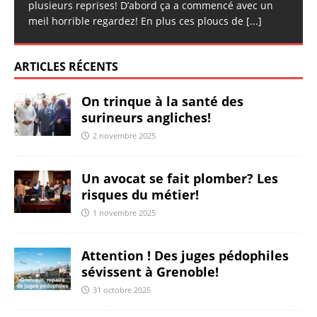
plusieurs reprises! D’abord ça a commencé avec un
meil horrible regardez! En plus ces ploucs de
[...]
ARTICLES RÉCENTS
On trinque à la santé des
surineurs angliches!
2 novembre 2025
Un avocat se fait plomber? Les
risques du métier!
1 novembre 2025
Attention ! Des juges pédophiles
sévissent à Grenoble!
31 octobre 2025