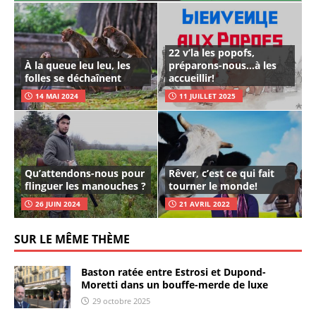
22 v’la les popofs,
À la queue leu leu, les
préparons-nous…à les
folles se déchaînent
accueillir!
14 MAI 2024
11 JUILLET 2025
Qu’attendons-nous pour
Rêver, c’est ce qui fait
flinguer les manouches ?
tourner le monde!
26 JUIN 2024
21 AVRIL 2022
SUR LE MÊME THÈME
Baston ratée entre Estrosi et Dupond-
Moretti dans un bouffe-merde de luxe
29 octobre 2025