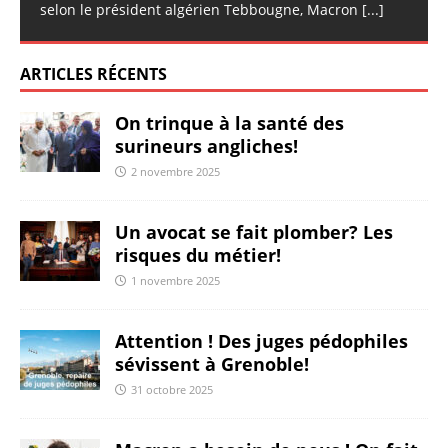
selon le président algérien Tebbougne, Macron
[...]
ARTICLES RÉCENTS
On trinque à la santé des
surineurs angliches!
2 novembre 2025
Un avocat se fait plomber? Les
risques du métier!
1 novembre 2025
Attention ! Des juges pédophiles
sévissent à Grenoble!
31 octobre 2025