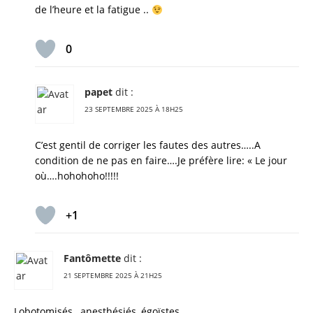
de l’heure et la fatigue ..
0
papet
dit :
23 SEPTEMBRE 2025 À 18H25
C’est gentil de corriger les fautes des autres…..A
condition de ne pas en faire….Je préfère lire: « Le jour
où….hohohoho!!!!!
+1
Fantômette
dit :
21 SEPTEMBRE 2025 À 21H25
Lobotomisés , anesthésiés, égoïstes.