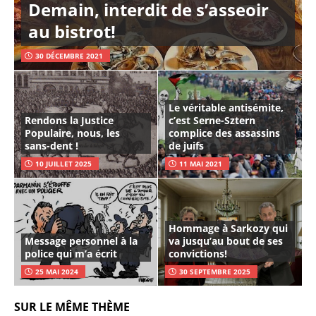
Demain, interdit de s’asseoir
au bistrot!
30 DÉCEMBRE 2021
Le véritable antisémite,
Rendons la Justice
c’est Serne-Sztern
Populaire, nous, les
complice des assassins
sans-dent !
de juifs
10 JUILLET 2025
11 MAI 2021
Hommage à Sarkozy qui
Message personnel à la
va jusqu’au bout de ses
police qui m’a écrit
convictions!
25 MAI 2024
30 SEPTEMBRE 2025
SUR LE MÊME THÈME