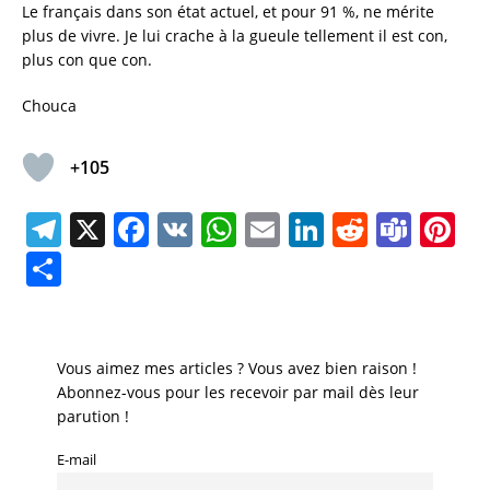
Le français dans son état actuel, et pour 91 %, ne mérite
plus de vivre. Je lui crache à la gueule tellement il est con,
plus con que con.
Chouca
+105
T
X
F
V
W
E
Li
R
T
Pi
el
a
K
h
m
n
e
e
n
P
e
c
at
ai
k
d
a
te
a
gr
e
s
l
e
di
m
re
rt
a
b
A
dI
t
s
st
a
Vous aimez mes articles ? Vous avez bien raison !
m
o
p
n
Abonnez-vous pour les recevoir par mail dès leur
g
parution !
o
p
er
E-mail
k