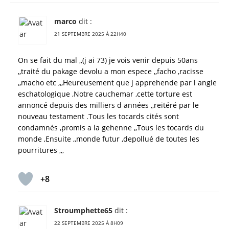
marco
dit :
21 SEPTEMBRE 2025 À 22H40
On se fait du mal ,,(j ai 73) je vois venir depuis 50ans
,,traité du pakage devolu a mon espece ,,facho ,racisse
,,macho etc ,,,Heureusement que j apprehende par l angle
eschatologique ,Notre cauchemar ,cette torture est
annoncé depuis des milliers d années ,,reitéré par le
nouveau testament .Tous les tocards cités sont
condamnés ,promis a la gehenne ,,Tous les tocards du
monde ,Ensuite ,,monde futur ,depollué de toutes les
pourritures ,,,
+8
Stroumphette65
dit :
22 SEPTEMBRE 2025 À 8H09