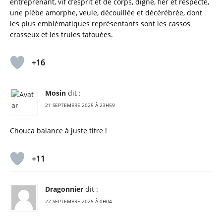
entreprenant, vif d’esprit et de corps, digne, fier et respecté,
une plèbe amorphe, veule, découillée et décérébrée, dont
les plus emblématiques représentants sont les cassos
crasseux et les truies tatouées.
+16
Mosin
dit :
21 SEPTEMBRE 2025 À 23H59
Chouca balance à juste titre !
+11
Dragonnier
dit :
22 SEPTEMBRE 2025 À 0H04