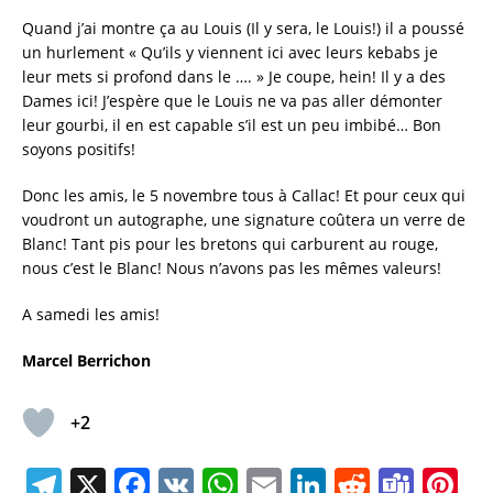
Quand j’ai montre ça au Louis (Il y sera, le Louis!) il a poussé
un hurlement « Qu’ils y viennent ici avec leurs kebabs je
leur mets si profond dans le …. » Je coupe, hein! Il y a des
Dames ici! J’espère que le Louis ne va pas aller démonter
leur gourbi, il en est capable s’il est un peu imbibé… Bon
soyons positifs!
Donc les amis, le 5 novembre tous à Callac! Et pour ceux qui
voudront un autographe, une signature coûtera un verre de
Blanc! Tant pis pour les bretons qui carburent au rouge,
nous c’est le Blanc! Nous n’avons pas les mêmes valeurs!
A samedi les amis!
Marcel Berrichon
+2
T
X
F
V
W
E
Li
R
T
Pi