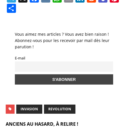
el
a
K
h
m
n
e
e
n
P
e
c
at
ai
k
d
a
te
a
gr
e
s
l
e
di
m
re
rt
a
b
A
dI
t
s
st
a
Vous aimez mes articles ? Vous avez bien raison !
m
o
p
n
Abonnez-vous pour les recevoir par mail dès leur
g
parution !
o
p
er
E-mail
k
INVASION
REVOLUTION
ANCIENS AU HASARD, À RELIRE !