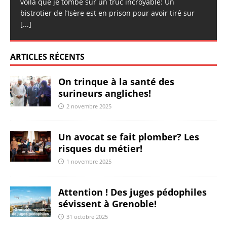
voila que je tombe sur un truc incroyable: Un
bistrotier de l’Isère est en prison pour avoir tiré sur
[...]
ARTICLES RÉCENTS
On trinque à la santé des
surineurs angliches!
2 novembre 2025
Un avocat se fait plomber? Les
risques du métier!
1 novembre 2025
Attention ! Des juges pédophiles
sévissent à Grenoble!
31 octobre 2025