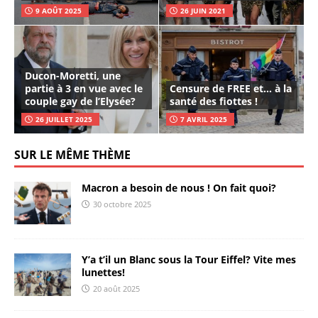
9 AOÛT 2025
26 JUIN 2021
Ducon-Moretti, une
partie à 3 en vue avec le
Censure de FREE et… à la
couple gay de l’Elysée?
santé des fiottes !
26 JUILLET 2025
7 AVRIL 2025
SUR LE MÊME THÈME
Macron a besoin de nous ! On fait quoi?
30 octobre 2025
Y’a t’il un Blanc sous la Tour Eiffel? Vite mes
lunettes!
20 août 2025