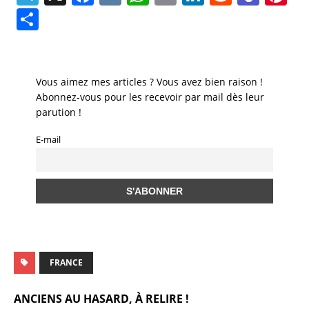
el
a
K
h
m
n
e
e
n
P
e
c
at
ai
k
d
a
te
a
gr
e
s
l
e
di
m
re
rt
a
b
A
dI
t
s
st
a
Vous aimez mes articles ? Vous avez bien raison !
m
o
p
n
Abonnez-vous pour les recevoir par mail dès leur
g
parution !
o
p
er
E-mail
k
FRANCE
ANCIENS AU HASARD, À RELIRE !