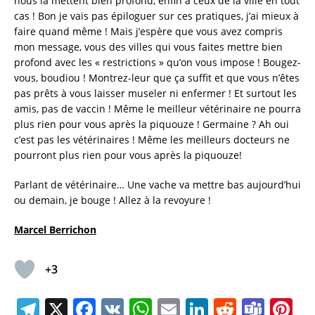
nous la mettent bien profond, enfin à ceux de la ville en tout
cas ! Bon je vais pas épiloguer sur ces pratiques, j’ai mieux à
faire quand même ! Mais j’espère que vous avez compris
mon message, vous des villes qui vous faites mettre bien
profond avec les « restrictions » qu’on vous impose ! Bougez-
vous, boudiou ! Montrez-leur que ça suffit et que vous n’êtes
pas prêts à vous laisser museler ni enfermer ! Et surtout les
amis, pas de vaccin ! Même le meilleur vétérinaire ne pourra
plus rien pour vous après la piquouze ! Germaine ? Ah oui
c’est pas les vétérinaires ! Même les meilleurs docteurs ne
pourront plus rien pour vous après la piquouze!
Parlant de vétérinaire… Une vache va mettre bas aujourd’hui
ou demain, je bouge ! Allez à la revoyure !
Marcel Berrichon
+3
T
X
F
V
W
E
Li
R
T
Pi