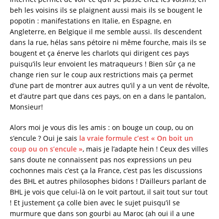
beh les voisins ils se plaignent aussi mais ils se bougent le
popotin : manifestations en Italie, en Espagne, en
Angleterre, en Belgique il me semble aussi. Ils descendent
dans la rue, hélas sans pétoire ni même fourche, mais ils se
bougent et ça énerve les charlots qui dirigent ces pays
puisqu’ils leur envoient les matraqueurs ! Bien sûr ça ne
change rien sur le coup aux restrictions mais ça permet
d’une part de montrer aux autres qu’il y a un vent de révolte,
et d’autre part que dans ces pays, on en a dans le pantalon,
Monsieur!
Alors moi je vous dis les amis : on bouge un coup, ou on
s’encule ? Oui je sais
la vraie formule c’est « On boit un
coup ou on s’encule »
, mais je l’adapte hein ! Ceux des villes
sans doute ne connaissent pas nos expressions un peu
cochonnes mais c’est ça la France, c’est pas les discussions
des BHL et autres philosophes bidons ! D’ailleurs parlant de
BHL je vois que celui-là on le voit partout, il sait tout sur tout
! Et justement ça colle bien avec le sujet puisqu’il se
murmure que dans son gourbi au Maroc (ah oui il a une