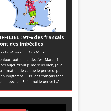
FFICIEL : 91% des français
sont des imbéciles
ar Marcel Berrichon dans Marcel
onjour tout le monde, c’est Marcel !
lors aujourd’hui je me sens bien, j’ai eu
onfirmation de ce que je pense depuis
ien longtemps : 91% des français sont
es imbéciles. Enfin moi je pense
[...]