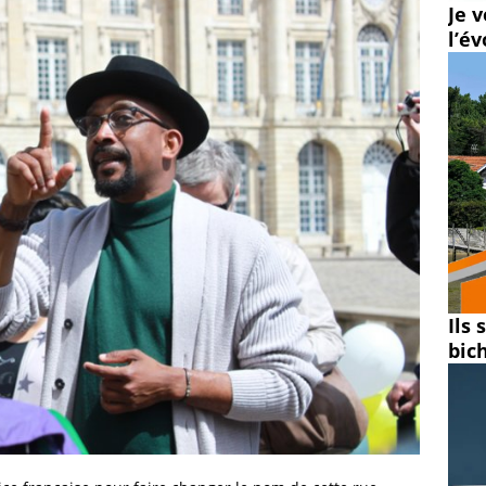
Je v
l’é
Ils
bic