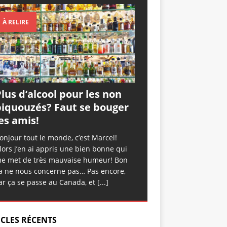
À RELIRE
lus d’alcool pour les non
piquouzés? Faut se bouger
es amis!
onjour tout le monde, c’est Marcel!
lors j’en ai appris une bien bonne qui
e met de très mauvaise humeur! Bon
a ne nous concerne pas… Pas encore,
ar ça se passe au Canada, et
[...]
ICLES RÉCENTS