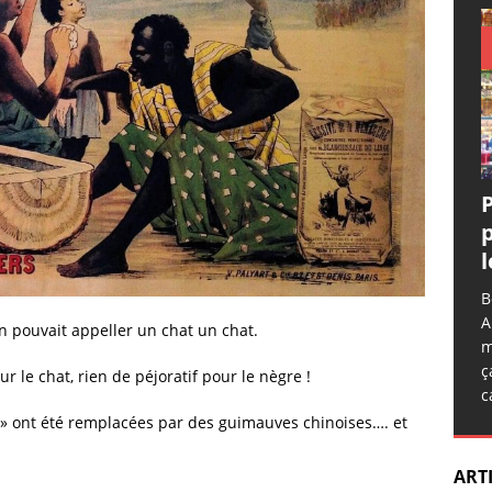
P
l
B
A
n pouvait appeller un chat un chat.
m
ç
r le chat, rien de péjoratif pour le nègre !
c
s » ont été remplacées par des guimauves chinoises…. et
ART