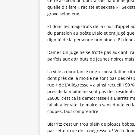
Cette association donc a saisi la bonne Jus
qu’elle dit être « raciste et sexiste » ! Sexi
grave selon eux.
Et donc les magistrats de la cour d’appel a
du pantalon au poète Dialo et ont jugé que c
dignité de la personne humaine ». Et don
Dame ! Un juge ne se frotte pas aux anti-ra
parfois aux attributs de jeunes noires mais ç
La ville a donc lancé une « consultation ci
dont près de la moitié ne sont pas des réside
rue « de L’Allégresse » a ainsi recueilli 5
près de la moitié ne sont pas des résidents
26000, c’est ca la democrasse-i a Biarritz 
fallait aller vite. Le maire a sans doute eu 
coupes, faut comprendre !
Biarritz c’est un trou plein de ploucs bobos
par cette « rue de la négresse » ! Voila donc