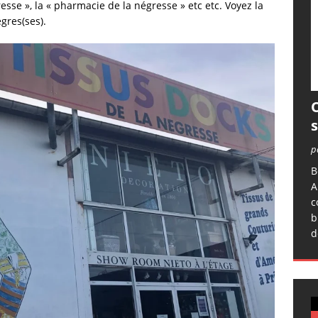
esse », la « pharmacie de la négresse » etc etc. Voyez la
gres(ses).
O
p
B
A
c
b
d