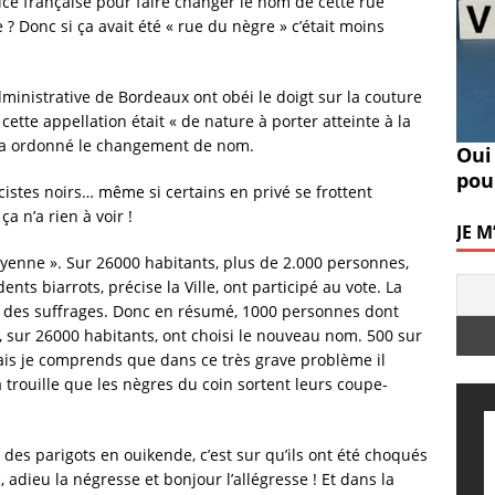
tice française pour faire changer le nom de cette rue
ste ? Donc si ça avait été « rue du nègre » c’était moins
dministrative de Bordeaux ont obéi le doigt sur la couture
ette appellation était « de nature à porter atteinte à la
c a ordonné le changement de nom.
Oui
pou
cistes noirs… même si certains en privé se frottent
a n’a rien à voir !
JE 
toyenne ». Sur 26000 habitants, plus de 2.000 personnes,
nts biarrots, précise la Ville, ont participé au vote. La
0 % des suffrages. Donc en résumé, 1000 personnes dont
, sur 26000 habitants, ont choisi le nouveau nom. 500 sur
mais je comprends que dans ce très grave problème il
la trouille que les nègres du coin sortent leurs coupe-
, des parigots en ouikende, c’est sur qu’ils ont été choqués
, adieu la négresse et bonjour l’allégresse ! Et dans la