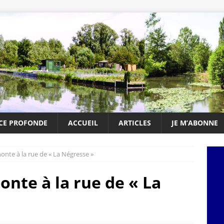
NCE PROFONDE
ACCUEIL
ARTICLES
JE M’ABONNE
honte à la rue de « La Négresse »
honte à la rue de « La