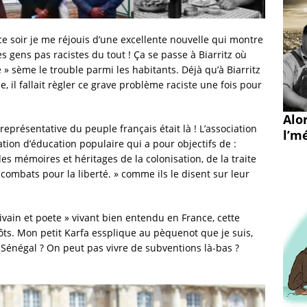
 ce soir je me réjouis d’une excellente nouvelle qui montre
 gens pas racistes du tout ! Ça se passe à Biarritz où
 » sème le trouble parmi les habitants. Déjà qu’à Biarritz
, il fallait règler ce grave problème raciste une fois pour
Alo
résentative du peuple français était là ! L’association
l’mé
ation d’éducation populaire qui a pour objectifs de :
s mémoires et héritages de la colonisation, de la traite
 combats pour la liberté. » comme ils le disent sur leur
ivain et poete » vivant bien entendu en France, cette
ts. Mon petit Karfa essplique au pèquenot que je suis,
Sénégal ? On peut pas vivre de subventions là-bas ?