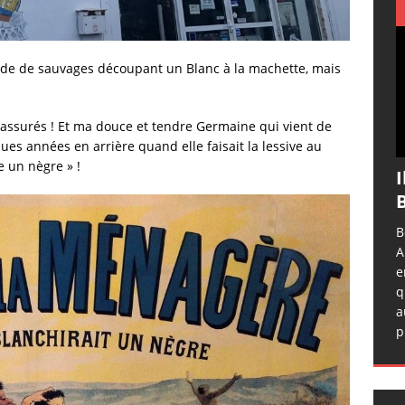
ande de sauvages découpant un Blanc à la machette, mais
t rassurés ! Et ma douce et tendre Germaine qui vient de
ues années en arrière quand elle faisait la lessive au
e un nègre » !
I
B
B
A
e
q
a
p