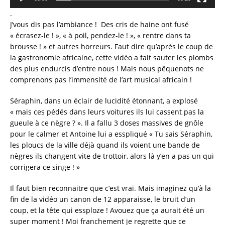
.
J’vous dis pas l’ambiance ! Des cris de haine ont fusé
« écrasez-le ! », « à poil, pendez-le ! », « rentre dans ta
brousse ! » et autres horreurs. Faut dire qu’après le coup de
la gastronomie africaine, cette vidéo a fait sauter les plombs
des plus endurcis d’entre nous ! Mais nous pêquenots ne
comprenons pas l’immensité de l’art musical africain !
Séraphin, dans un éclair de lucidité étonnant, a explosé
« mais ces pédés dans leurs voitures ils lui cassent pas la
gueule à ce nègre ? ». Il a fallu 3 doses massives de gnôle
pour le calmer et Antoine lui a esspliqué « Tu sais Séraphin,
les ploucs de la ville déjà quand ils voient une bande de
nègres ils changent vite de trottoir, alors là y’en a pas un qui
corrigera ce singe ! »
Il faut bien reconnaitre que c’est vrai. Mais imaginez qu’à la
fin de la vidéo un canon de 12 apparaisse, le bruit d’un
coup, et la tête qui essploze ! Avouez que ça aurait été un
super moment ! Moi franchement je regrette que ce