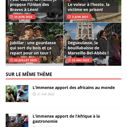
propose l’Union des
Le voleur à l’hosto, la
Braves à Léon!
victime en prison!
24 JUIN 2022
3 JUIN 2021
Jubillar : une gourdasse
Dégueulasse, la
qui sort du bois et ça
bouillabaisse de
repart pour un tour !
Marseille-Bel-Abbès !
23 JUILLET 2025
23 MAI 2025
SUR LE MÊME THÈME
L’immense apport des africains au monde
21 mai 2022
L’immense apport de l’Afrique à la
gastronomie