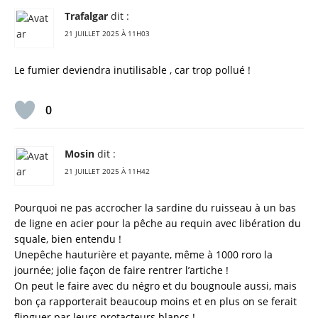
Trafalgar
dit :
21 JUILLET 2025 À 11H03
Le fumier deviendra inutilisable , car trop pollué !
0
Mosin
dit :
21 JUILLET 2025 À 11H42
Pourquoi ne pas accrocher la sardine du ruisseau à un bas
de ligne en acier pour la pêche au requin avec libération du
squale, bien entendu !
Unepêche hauturière et payante, même à 1000 roro la
journée; jolie façon de faire rentrer l’artiche !
On peut le faire avec du négro et du bougnoule aussi, mais
bon ça rapporterait beaucoup moins et en plus on se ferait
flinguer par leurs protacteurs blancs !