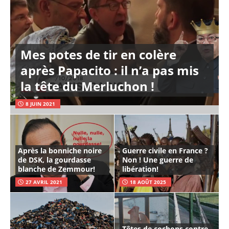
Mes potes de tir en colère
après Papacito : il n’a pas mis
la tête du Merluchon !
8 JUIN 2021
Après la bonniche noire
Guerre civile en France ?
de DSK, la gourdasse
Non ! Une guerre de
blanche de Zemmour!
libération!
27 AVRIL 2021
18 AOÛT 2025
Têtes de cochons contre