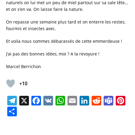
naturels on lui met un peu de miel partout sur sa sale tête…
et on s’en va. On laisse faire la nature.
On repasse une semaine plus tard et on enterre les restes,
fourmis et insectes avec.
Et voila nous sommes débarassés de cette emmerdeuse !
J’ai pas des bonnes idées, moi ? A la revoyure !
Marcel Berrichon
+10
T
X
F
V
W
E
Li
R
T
Pi
el
a
K
h
m
n
e
e
n
P
e
c
at
ai
k
d
a
te
a
gr
e
s
l
e
di
m
re
rt