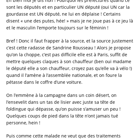
Eh bien moi je dis non ! Pourquoi les préfectures quand ce
sont les députés et en particulier UN député (oui UN car la
gourdasse est UN député, ne lui en déplaise ! Certains
disent « une des putes, hée! » mais je ne joue pas à ce jeu là
et le masculin l’emporte toujours sur le féminin !
Bref ! Donc il faut frapper à la source, et la source justement
c’est cette radasse de Sandrine Rousseau ! Alors je propose
qu’on la choppe, c’est pas difficile elle est à Paris, suffit de
mettre quelques claques à son chauffeur (ben oui madame
le député elle a son chauffeur, croyez pas qu’elle va à vélo !)
quand il l’amène à l’assemblée nationale, et on foure la
pétasse dans le coffre d’une voiture.
On l’emmène à la campagne dans un coin désert, on
l’ensevelit dans un tas de lisier avec juste sa tête de
foldingue qui dépasse, qu’on puisse s’amuser un peu !
Quelques coups de pied dans la tête n’ont jamais tué
personne, hein !
Puis comme cette malade ne veut que des traitements