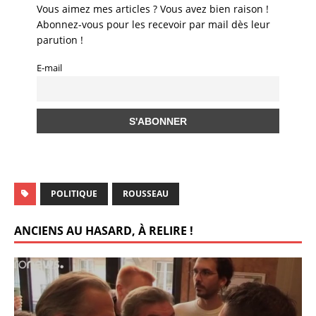
a
b
A
dI
t
s
st
a
Vous aimez mes articles ? Vous avez bien raison !
m
o
p
n
Abonnez-vous pour les recevoir par mail dès leur
g
parution !
o
p
er
E-mail
k
POLITIQUE
ROUSSEAU
ANCIENS AU HASARD, À RELIRE !