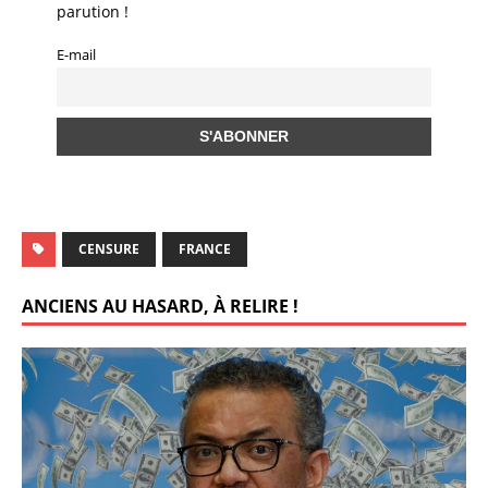
g
parution !
o
p
er
E-mail
k
CENSURE
FRANCE
ANCIENS AU HASARD, À RELIRE !