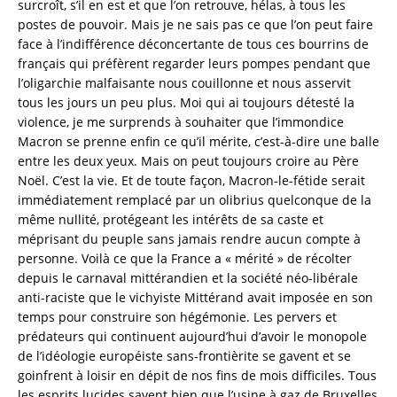
surcroît, s’il en est et que l’on retrouve, hélas, à tous les
postes de pouvoir. Mais je ne sais pas ce que l’on peut faire
face à l’indifférence déconcertante de tous ces bourrins de
français qui préfèrent regarder leurs pompes pendant que
l’oligarchie malfaisante nous couillonne et nous asservit
tous les jours un peu plus. Moi qui ai toujours détesté la
violence, je me surprends à souhaiter que l’immondice
Macron se prenne enfin ce qu’il mérite, c’est-à-dire une balle
entre les deux yeux. Mais on peut toujours croire au Père
Noël. C’est la vie. Et de toute façon, Macron-le-fétide serait
immédiatement remplacé par un olibrius quelconque de la
même nullité, protégeant les intérêts de sa caste et
méprisant du peuple sans jamais rendre aucun compte à
personne. Voilà ce que la France a « mérité » de récolter
depuis le carnaval mittérandien et la société néo-libérale
anti-raciste que le vichyiste Mittérand avait imposée en son
temps pour construire son hégémonie. Les pervers et
prédateurs qui continuent aujourd’hui d’avoir le monopole
de l’idéologie européiste sans-frontièrite se gavent et se
goinfrent à loisir en dépit de nos fins de mois difficiles. Tous
les esprits lucides savent bien que l’usine à gaz de Bruxelles