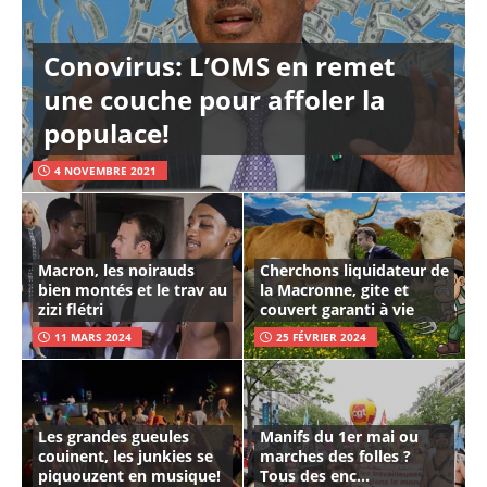
Conovirus: L’OMS en remet
une couche pour affoler la
populace!
4 NOVEMBRE 2021
Macron, les noirauds
Cherchons liquidateur de
bien montés et le trav au
la Macronne, gite et
zizi flétri
couvert garanti à vie
11 MARS 2024
25 FÉVRIER 2024
Les grandes gueules
Manifs du 1er mai ou
couinent, les junkies se
marches des folles ?
piquouzent en musique!
Tous des enc…