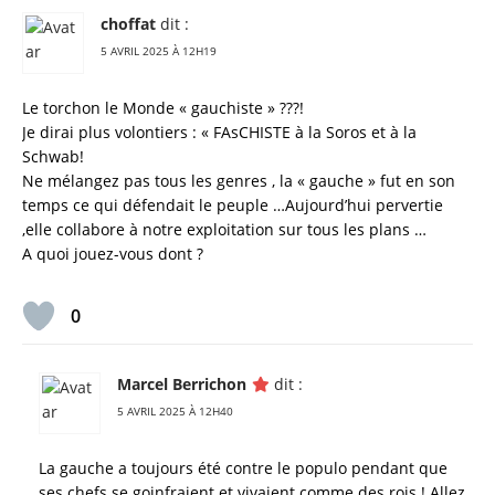
choffat
dit :
5 AVRIL 2025 À 12H19
Le torchon le Monde « gauchiste » ???!
Je dirai plus volontiers : « FAsCHISTE à la Soros et à la
Schwab!
Ne mélangez pas tous les genres , la « gauche » fut en son
temps ce qui défendait le peuple …Aujourd’hui pervertie
,elle collabore à notre exploitation sur tous les plans …
A quoi jouez-vous dont ?
0
Marcel Berrichon
dit :
5 AVRIL 2025 À 12H40
La gauche a toujours été contre le populo pendant que
ses chefs se goinfraient et vivaient comme des rois ! Allez