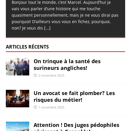
Bonjour tout le monde, c’est Marcel. Aujourd’hui je
vais vous parler d’une histoire qui me touche
quasiment personnellement, mais je ne vous dirai pas
pourquoi! D’ailleurs vous vous en fichez, pourquoi,
non? Je vous dis
[...]
ARTICLES RÉCENTS
On trinque à la santé des
surineurs angliches!
2 novembre 2025
Un avocat se fait plomber? Les
risques du métier!
1 novembre 2025
Attention ! Des juges pédophiles