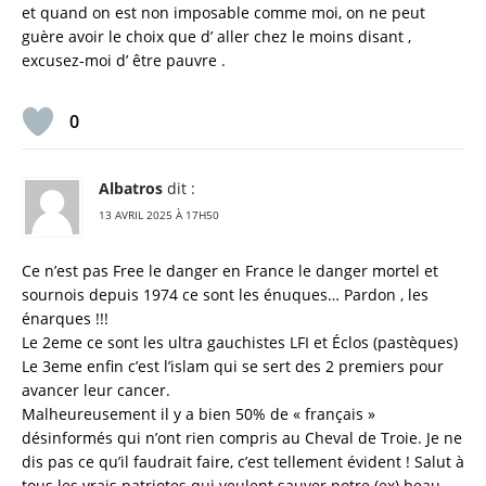
et quand on est non imposable comme moi, on ne peut
guère avoir le choix que d’ aller chez le moins disant ,
excusez-moi d’ être pauvre .
0
Albatros
dit :
13 AVRIL 2025 À 17H50
Ce n’est pas Free le danger en France le danger mortel et
sournois depuis 1974 ce sont les énuques… Pardon , les
énarques !!!
Le 2eme ce sont les ultra gauchistes LFI et Éclos (pastèques)
Le 3eme enfin c’est l’islam qui se sert des 2 premiers pour
avancer leur cancer.
Malheureusement il y a bien 50% de « français »
désinformés qui n’ont rien compris au Cheval de Troie. Je ne
dis pas ce qu’il faudrait faire, c’est tellement évident ! Salut à
tous les vrais patriotes qui veulent sauver notre (ex) beau