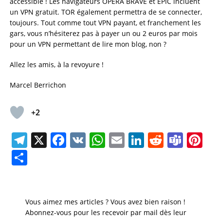
accessible ! Les navigateurs OPERA BRAVE et EPIC incluent
un VPN gratuit. TOR également permettra de se connecter,
toujours. Tout comme tout VPN payant, et franchement les
gars, vous n’hésiterez pas à payer un ou 2 euros par mois
pour un VPN permettant de lire mon blog, non ?
Allez les amis, à la revoyure !
Marcel Berrichon
+2
T
X
F
V
W
E
Li
R
T
Pi
el
a
K
h
m
n
e
e
n
P
e
c
at
ai
k
d
a
te
a
gr
e
s
l
e
di
m
re
rt
a
b
A
dI
t
s
st
a
Vous aimez mes articles ? Vous avez bien raison !
m
o
p
n
Abonnez-vous pour les recevoir par mail dès leur